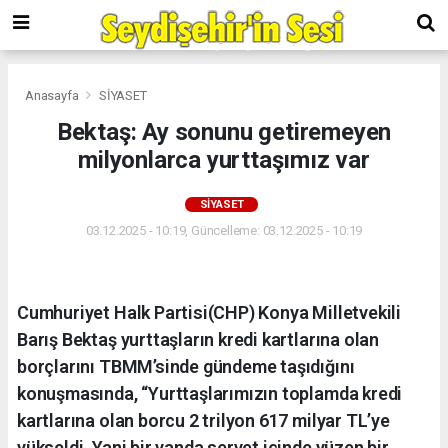
Anasayfa
SİYASET
Bektaş: Ay sonunu getiremeyen
milyonlarca yurttaşımız var
SİYASET
03.12.2025 - 10:19, Güncelleme: 03.12.2025 - 10:19
Cumhuriyet Halk Partisi(CHP) Konya Milletvekili
Barış Bektaş yurttaşların kredi kartlarına olan
borçlarını TBMM’sinde gündeme taşıdığını
konuşmasında, “Yurttaşlarımızın toplamda kredi
kartlarına olan borcu 2 trilyon 617 milyar TL’ye
yükseldi. Yani bir yanda servet içinde yüzen bir