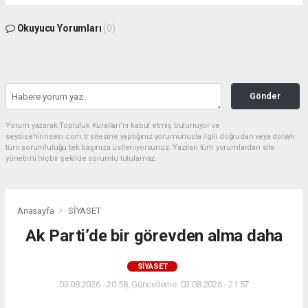
Okuyucu Yorumları
(0)
Gönder
Yorum yazarak Topluluk Kuralları’nı kabul etmiş bulunuyor ve
seydisehirinsesi.com.tr sitesine yaptığınız yorumunuzla ilgili doğrudan veya dolaylı
tüm sorumluluğu tek başınıza üstleniyorsunuz. Yazılan tüm yorumlardan site
yönetimi hiçbir şekilde sorumlu tutulamaz.
Anasayfa
SİYASET
Ak Parti’de bir görevden alma daha
SİYASET
03.08.2026 - 20:58, Güncelleme: 03.08.2026 - 21:57