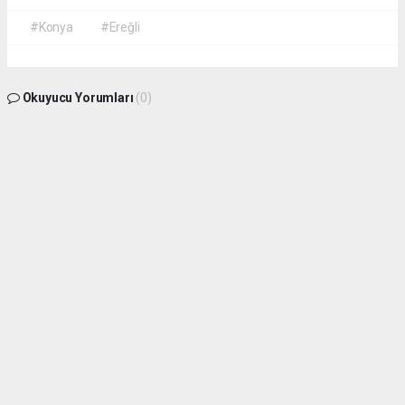
#Konya
#Ereğli
Okuyucu Yorumları
(0)
Gönder
Yorum yazarak Topluluk Kuralları’nı kabul etmiş bulunuyor ve
seydisehirinsesi.com.tr sitesine yaptığınız yorumunuzla ilgili doğrudan veya dolaylı
tüm sorumluluğu tek başınıza üstleniyorsunuz. Yazılan tüm yorumlardan site
yönetimi hiçbir şekilde sorumlu tutulamaz.
haber paketi
haber scripti
haber yazılımı
Tüm hakları saklı tutulmaktadır.Copyright 2026©
Haber Yazılımı:
Web Aksiyon ®