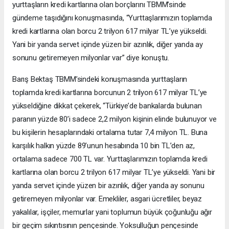
yurttaşların kredi kartlarına olan borçlarını TBMM’sinde
gündeme taşıdığını konuşmasında, “Yurttaşlarımızın toplamda
kredi kartlarına olan borcu 2 trilyon 617 milyar TL’ye yükseldi.
Yani bir yanda servet içinde yüzen bir azınlık, diğer yanda ay
sonunu getiremeyen milyonlar var” diye konuştu.
Barış Bektaş TBMM’sindeki konuşmasında yurttaşların
toplamda kredi kartlarına borcunun 2 trilyon 617 milyar TL’ye
yükseldiğine dikkat çekerek, “Türkiye’de bankalarda bulunan
paranın yüzde 80’i sadece 2,2 milyon kişinin elinde bulunuyor ve
bu kişilerin hesaplarındaki ortalama tutar 7,4 milyon TL. Buna
karşılık halkın yüzde 89’unun hesabında 10 bin TL’den az,
ortalama sadece 700 TL var. Yurttaşlarımızın toplamda kredi
kartlarına olan borcu 2 trilyon 617 milyar TL’ye yükseldi. Yani bir
yanda servet içinde yüzen bir azınlık, diğer yanda ay sonunu
getiremeyen milyonlar var. Emekliler, asgari ücretliler, beyaz
yakalılar, işçiler, memurlar yani toplumun büyük çoğunluğu ağır
bir geçim sıkıntısının pençesinde. Yoksulluğun pençesinde