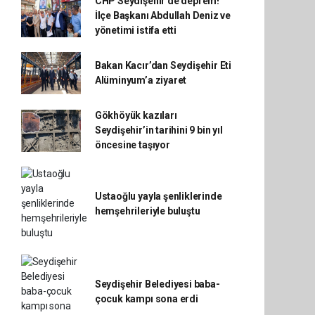
CHP Seydişehir’de deprem!
İlçe Başkanı Abdullah Deniz ve
yönetimi istifa etti
Bakan Kacır’dan Seydişehir Eti
Alüminyum’a ziyaret
Gökhöyük kazıları
Seydişehir’in tarihini 9 bin yıl
öncesine taşıyor
Ustaoğlu yayla şenliklerinde
hemşehrileriyle buluştu
Seydişehir Belediyesi baba-
çocuk kampı sona erdi