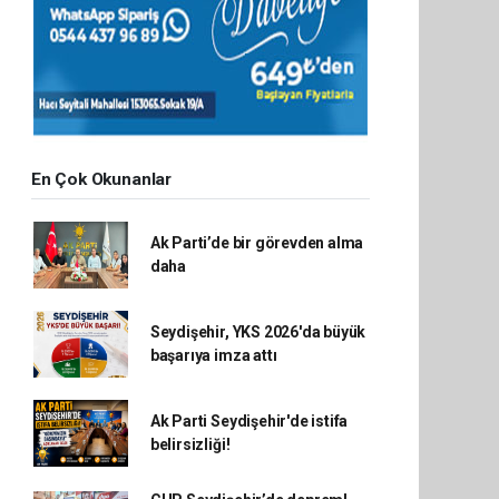
En Çok Okunanlar
Ak Parti’de bir görevden alma
daha
Seydişehir, YKS 2026'da büyük
başarıya imza attı
Ak Parti Seydişehir'de istifa
belirsizliği!