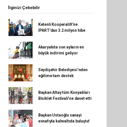
İlginizi Çekebilir
Ketenli Kooperatifi'ne
İPART’dan 3.2 milyon hibe
Akaryakıta son ayların en
büyük indirimi geliyor
Seydişehir Belediyesi’nden
eğitime tam destek
Başkan Altay tüm Konyalıları
Bisiklet Festivali’ne davet etti
Başkan Ustaoğlu sanayi
esnafıyla kahvaltıda buluştu!