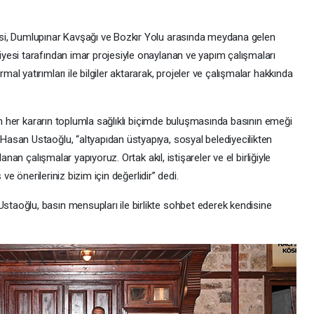
si, Dumlupınar Kavşağı ve Bozkır Yolu arasında meydana gelen
yesi tarafından imar projesiyle onaylanan ve yapım çalışmaları
 yatırımları ile bilgiler aktararak, projeler ve çalışmalar hakkında
nan her kararın toplumla sağlıklı biçimde buluşmasında basının emeği
asan Ustaoğlu, “altyapıdan üstyapıya, sosyal belediyecilikten
anan çalışmalar yapıyoruz. Ortak akıl, istişareler ve el birliğiyle
 ve önerileriniz bizim için değerlidir” dedi.
aoğlu, basın mensupları ile birlikte sohbet ederek kendisine