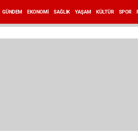
GÜNDEM
EKONOMİ
SAĞLIK
YAŞAM
KÜLTÜR
SPOR