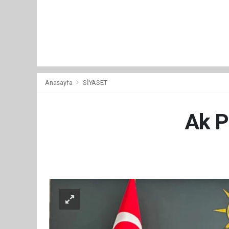
Anasayfa
SİYASET
Ak P