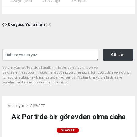
#Seydişehir
#Ustaoğlu
#Başkan
Okuyucu Yorumları
(0)
Gönder
Yorum yazarak Topluluk Kuralları’nı kabul etmiş bulunuyor ve
seydisehirinsesi.com.tr sitesine yaptığınız yorumunuzla ilgili doğrudan veya dolaylı
tüm sorumluluğu tek başınıza üstleniyorsunuz. Yazılan tüm yorumlardan site
yönetimi hiçbir şekilde sorumlu tutulamaz.
Anasayfa
SİYASET
Ak Parti’de bir görevden alma daha
SİYASET