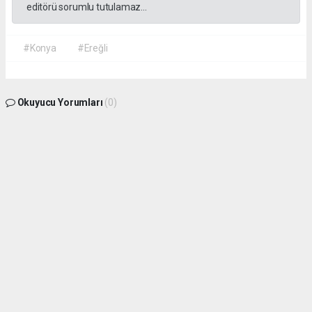
editörü sorumlu tutulamaz...
#Konya
#Ereğli
Okuyucu Yorumları
(0)
Gönder
Yorum yazarak Topluluk Kuralları’nı kabul etmiş bulunuyor ve
seydisehirinsesi.com.tr sitesine yaptığınız yorumunuzla ilgili doğrudan veya dolaylı
tüm sorumluluğu tek başınıza üstleniyorsunuz. Yazılan tüm yorumlardan site
yönetimi hiçbir şekilde sorumlu tutulamaz.
haber paketi
haber scripti
haber yazılımı