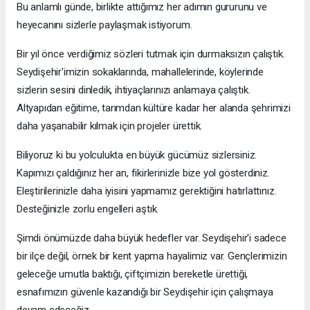
Bu anlamlı günde, birlikte attığımız her adımın gururunu ve
heyecanını sizlerle paylaşmak istiyorum.
Bir yıl önce verdiğimiz sözleri tutmak için durmaksızın çalıştık.
Seydişehir'imizin sokaklarında, mahallelerinde, köylerinde
sizlerin sesini dinledik, ihtiyaçlarınızı anlamaya çalıştık.
Altyapıdan eğitime, tarımdan kültüre kadar her alanda şehrimizi
daha yaşanabilir kılmak için projeler ürettik.
Biliyoruz ki bu yolculukta en büyük gücümüz sizlersiniz.
Kapımızı çaldığınız her an, fikirlerinizle bize yol gösterdiniz.
Eleştirilerinizle daha iyisini yapmamız gerektiğini hatırlattınız.
Desteğinizle zorlu engelleri aştık.
Şimdi önümüzde daha büyük hedefler var. Seydişehir'i sadece
bir ilçe değil, örnek bir kent yapma hayalimiz var. Gençlerimizin
geleceğe umutla baktığı, çiftçimizin bereketle ürettiği,
esnafımızın güvenle kazandığı bir Seydişehir için çalışmaya
devam edeceğiz.