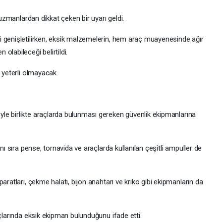
 uzmanlardan dikkat çeken bir uyarı geldi.
 genişletilirken, eksik malzemelerin, hem araç muayenesinde ağır
olabileceği belirtildi.
 yeterli olmayacak.
e birlikte araçlarda bulunması gereken güvenlik ekipmanlarına
nı sıra pense, tornavida ve araçlarda kullanılan çeşitli ampuller de
aratları, çekme halatı, bijon anahtarı ve kriko gibi ekipmanların da
açlarında eksik ekipman bulunduğunu ifade etti.