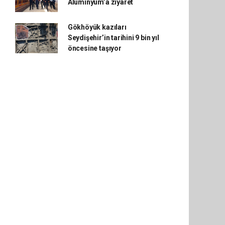
Alüminyum’a ziyaret
Gökhöyük kazıları
Seydişehir’in tarihini 9 bin yıl
öncesine taşıyor