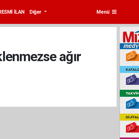
RESMİ İLAN
Diğer
Menü
 eklenmezse ağır