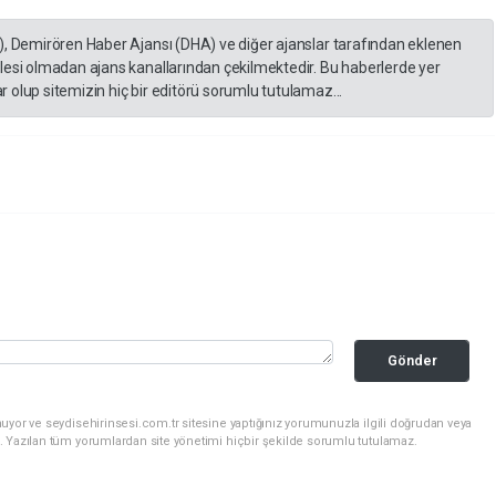
), Demirören Haber Ajansı (DHA) ve diğer ajanslar tarafından eklenen
lesi olmadan ajans kanallarından çekilmektedir. Bu haberlerde yer
 olup sitemizin hiç bir editörü sorumlu tutulamaz...
Gönder
uyor ve seydisehirinsesi.com.tr sitesine yaptığınız yorumunuzla ilgili doğrudan veya
. Yazılan tüm yorumlardan site yönetimi hiçbir şekilde sorumlu tutulamaz.