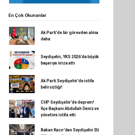
En Çok Okunanlar
Ak Parti’de bir görevden alma
daha
Seydişehir, YKS 2026'da büyük
başarıya imza attı
Ak Parti Seydişehir'de istifa
belirsizliği!
CHP Seydişehir’de deprem!
İlçe Başkanı Abdullah Deniz ve
yönetimi istifa etti
Bakan Kacır’dan Seydişehir Eti