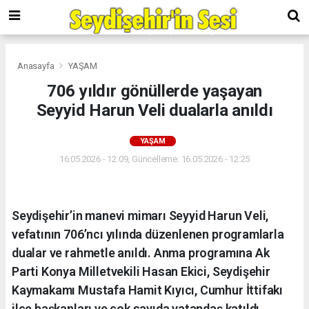
Anasayfa
YAŞAM
706 yıldır gönüllerde yaşayan
Seyyid Harun Veli dualarla anıldı
YAŞAM
16.05.2026 - 12:09, Güncelleme: 16.05.2026 - 12:25
Seydişehir’in manevi mimarı Seyyid Harun Veli,
vefatının 706’ncı yılında düzenlenen programlarla
dualar ve rahmetle anıldı. Anma programına Ak
Parti Konya Milletvekili Hasan Ekici, Seydişehir
Kaymakamı Mustafa Hamit Kıyıcı, Cumhur İttifakı
ilçe başkanları ve çok sayıda vatandaş katıldı.