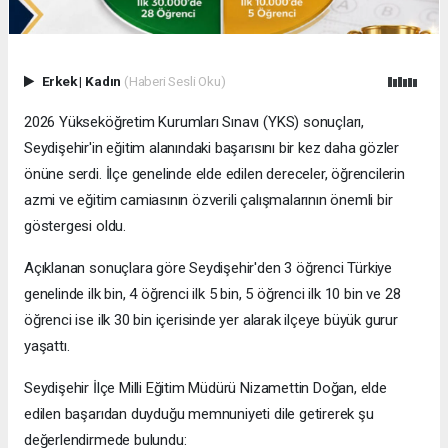
Erkek
|
Kadın
(Haberi Sesli Oku)
2026 Yükseköğretim Kurumları Sınavı (YKS) sonuçları,
Seydişehir'in eğitim alanındaki başarısını bir kez daha gözler
önüne serdi. İlçe genelinde elde edilen dereceler, öğrencilerin
azmi ve eğitim camiasının özverili çalışmalarının önemli bir
göstergesi oldu.
Açıklanan sonuçlara göre Seydişehir'den 3 öğrenci Türkiye
genelinde ilk bin, 4 öğrenci ilk 5 bin, 5 öğrenci ilk 10 bin ve 28
öğrenci ise ilk 30 bin içerisinde yer alarak ilçeye büyük gurur
yaşattı.
Seydişehir İlçe Milli Eğitim Müdürü Nizamettin Doğan, elde
edilen başarıdan duyduğu memnuniyeti dile getirerek şu
değerlendirmede bulundu: