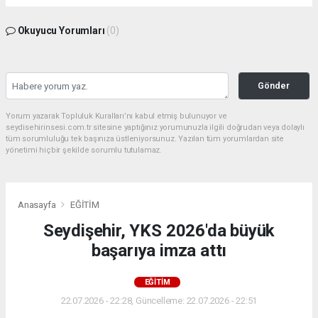
Okuyucu Yorumları
(0)
Gönder
Yorum yazarak Topluluk Kuralları’nı kabul etmiş bulunuyor ve
seydisehirinsesi.com.tr sitesine yaptığınız yorumunuzla ilgili doğrudan veya dolaylı
tüm sorumluluğu tek başınıza üstleniyorsunuz. Yazılan tüm yorumlardan site
yönetimi hiçbir şekilde sorumlu tutulamaz.
Anasayfa
EĞİTİM
Seydişehir, YKS 2026'da büyük
başarıya imza attı
EĞİTİM
22.07.2026 - 22:28, Güncelleme: 22.07.2026 - 22:51