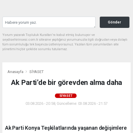
Gönder
Yorum yazarak Topluluk Kuralları’nı kabul etmiş bulunuyor ve
seydisehirinsesi.com.tr sitesine yaptığınız yorumunuzla ilgili doğrudan veya dolaylı
tüm sorumluluğu tek başınıza üstleniyorsunuz. Yazılan tüm yorumlardan site
yönetimi hiçbir şekilde sorumlu tutulamaz.
Anasayfa
SİYASET
Ak Parti’de bir görevden alma daha
SİYASET
03.08.2026 - 20:58, Güncelleme: 03.08.2026 - 21:57
Ak Parti Konya Teşkilatlarında yaşanan değişimlere